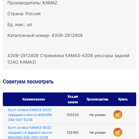
Производитель:
KAMAZ
Страна: Россия
Ед. изм.: шт
Каталожный номер: 4308-2912408
4308-2912408 Стремянка КАМАЗ-4308 рессоры задней
(ОАО КАМАЗ)
Советуем посмотреть
Код для
Наименование
Производитель
Купить
заказа
Болт колеса КАМАЗ-6522
переднего моста MADARA
155220
Не указан
340-007-5238
Болт колеса КАМАЗ-6522
среднего и заднего моста
155160
Не указан
MADARA 340-006-5238