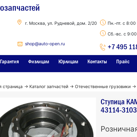
тозапчастей
г. Москва, ул. Рудневой, дом. 2/20
Пн.-пт. с 8:00
Сб.-вс. с 9:0
shop@auto-open.ru
+7 495 11
Гарантия
Физлицам
Юрлицам
Контакты
Прайс
я страница
→
Каталог запчастей
→
Отечественные грузовики
→
Ступица КА
43114-3103
Рознична