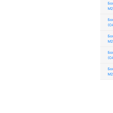
Бо
М2
Бо
(О
Бо
М2
Бо
(О
Бо
М2