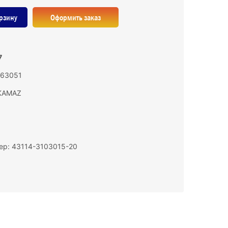
рзину
Оформить заказ
7
163051
KAMAZ
ер: 43114-3103015-20