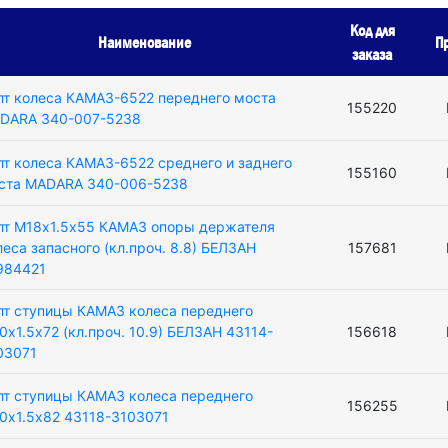
Код для
Наименование
П
заказа
лт колеса КАМАЗ-6522 переднего моста
155220
DARA 340-007-5238
лт колеса КАМАЗ-6522 среднего и заднего
155160
ста MADARA 340-006-5238
лт М18х1.5х55 КАМАЗ опоры держателя
леса запасного (кл.проч. 8.8) БЕЛЗАН
157681
984421
лт ступицы КАМАЗ колеса переднего
0х1.5х72 (кл.проч. 10.9) БЕЛЗАН 43114-
156618
03071
лт ступицы КАМАЗ колеса переднего
156255
0х1.5х82 43118-3103071