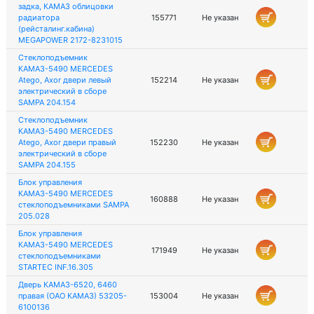
задка, КАМАЗ облицовки
радиатора
155771
Не указан
(рейсталинг.кабина)
MEGAPOWER 2172-8231015
Стеклоподъемник
КАМАЗ-5490 MERCEDES
Atego, Axor двери левый
152214
Не указан
электрический в сборе
SAMPA 204.154
Стеклоподъемник
КАМАЗ-5490 MERCEDES
Atego, Axor двери правый
152230
Не указан
электрический в сборе
SAMPA 204.155
Блок управления
КАМАЗ-5490 MERCEDES
160888
Не указан
стеклоподъемниками SAMPA
205.028
Блок управления
КАМАЗ-5490 MERCEDES
171949
Не указан
стеклоподъемниками
STARTEC INF.16.305
Дверь КАМАЗ-6520, 6460
правая (ОАО КАМАЗ) 53205-
153004
Не указан
6100136