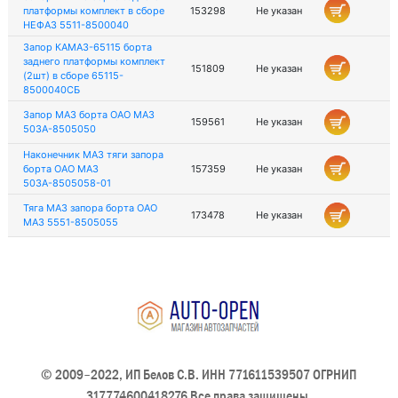
платформы комплект в сборе
153298
Не указан
НЕФАЗ 5511-8500040
Запор КАМАЗ-65115 борта
заднего платформы комплект
151809
Не указан
(2шт) в сборе 65115-
8500040СБ
Запор МАЗ борта ОАО МАЗ
159561
Не указан
503А-8505050
Наконечник МАЗ тяги запора
борта ОАО МАЗ
157359
Не указан
503А-8505058-01
Тяга МАЗ запора борта ОАО
173478
Не указан
МАЗ 5551-8505055
© 2009–2022, ИП Белов С.В. ИНН 771611539507 ОГРНИП
317774600418276 Все права защищены.