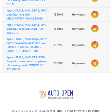
(2-х контурный) СМ 961 723
015 0
Кран КАМАЗ, МАЗ, КРАЗ, УРАЛ
разобщительный
155946
Не указан
MEGAPOWER 100-3520010
Кран КАМАЗ, МАЗ, КРАЗ, УРАЛ
разобщительный SORL 100-
154965
Не указан
3520010
Кран КАМАЗ, МАЗ аварийного
растормаживания P=12/8мм
158253
Не указан
(М16х1.5) латунь CAMOZZI
9604 12-8-М16х1.5-М8
Кран КАМАЗ, МАЗ, ГАЗ-3310
Валдай стояночного тормоза
166595
Не указан
(2-х контурный) WABCO 961
723 064 0
© 2009–2022, ИП Белов С.В. ИНН 771611539507 ОГРНИП