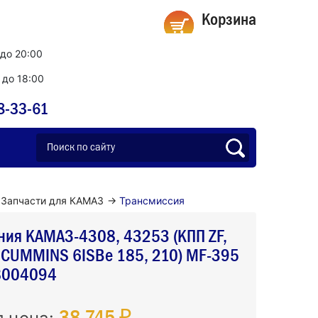
Корзина
 до 20:00
0 до 18:00
8-33-61
Запчасти для КАМАЗ
→
Трансмиссия
ния КАМАЗ-4308, 43253 (КПП ZF,
в.CUMMINS 6ISBe 185, 210) MF-395
8004094
38 745 ₽