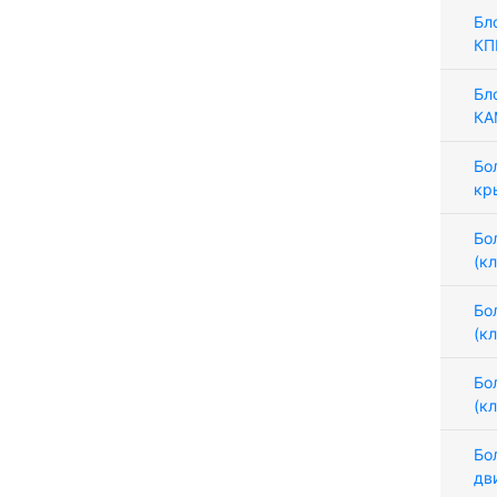
Бл
КП
Бл
КА
Бо
кр
Бо
(к
Бо
(к
Бо
(к
Бо
дв