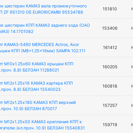
ок шестерен КАМАЗ вала промежуточного
151810
П ZF 9S1310 OE EURORICAMBI 95534788
ок шестерен КПП КАМАЗ заднего хода (ОАО
153406
МАЗ) 14.1701082
лт КАМАЗ-5490 MERCEDES Actros, Axor
161412
ышки КПП (M8x1.25x16мм) SAMPA 102.111
лт М10х1.25х60 КАМАЗ крышки КПП
160205
л.проч. 8.8) БЕЛЗАН 11288021
лт М12х1.25х16 КАМАЗ картера КПП
160818
л.проч. 8.8) БЕЛЗАН 15540023
лт М12х1.25х180 КАМАЗ КПП верхний
157257
л.проч. 10.9) БЕЛЗАН 870017
лт М12х1.25х50 КАМАЗ крепления КПП к
159719
игателю (кл.проч. 10.9) БЕЛЗАН 15540831