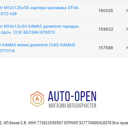
лт М12х1.25х55 картера маховика ЭТНА
160025
1572-п29
лт М14х1.5х50 КАМАЗ делителя передач
159632
л.проч. 12.9) БЕЛЗАН 870013
л КАМАЗ вилки делителя (ОАО КАМАЗ)
157588
.1771114
, ИП Белов С.В. ИНН 771611539507 ОГРНИП 317774600418276 Все пра