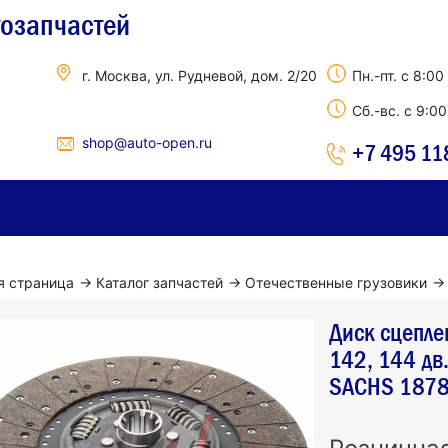
тозапчастей
г. Москва, ул. Рудневой, дом. 2/20
Пн.-пт. с 8:00
Сб.-вс. с 9:0
shop@auto-open.ru
+7 495 11
я страница
→
Каталог запчастей
→
Отечественные грузовики
→
Диск сцепле
142, 144 д
SACHS 187