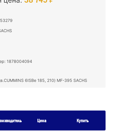
я цена:
153279
SACHS
ер: 1878004094
дв.CUMMINS 6ISBe 185, 210) MF-395 SACHS
оизводитель
Цена
Купить