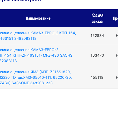
Код для
Наименование
Пр
заказа
рзина сцепления КАМАЗ-ЕВРО-2 КПП-154,
152884
Н
-16S151 3482083118
рзина сцепления КАМАЗ-ЕВРО-2
ПП-154,КПП-ZF-16S151) MFZ-430 SACHS
163470
Н
82083118
рзина сцепления ЯМЗ (КПП-ZF16S1820,
S2220 TD, дв.ЯМЗ-65010-111, 65200-30,
155118
Н
Z430) SASSONE 3482081233