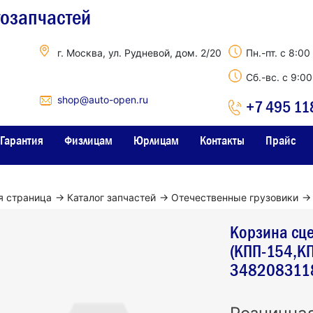
тозапчастей
г. Москва, ул. Рудневой, дом. 2/20
Пн.-пт. с 8:00
Сб.-вс. с 9:0
shop@auto-open.ru
+7 495 11
Гарантия
Физлицам
Юрлицам
Контакты
Прайс
я страница
→
Каталог запчастей
→
Отечественные грузовики
→
Корзина сц
(КПП-154,К
348208311