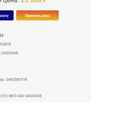
я цена:
рзину
Оформить заказ
22
152878
E.SASSONE
ер: 3482083118
S151) MFZ-430 SASSONE