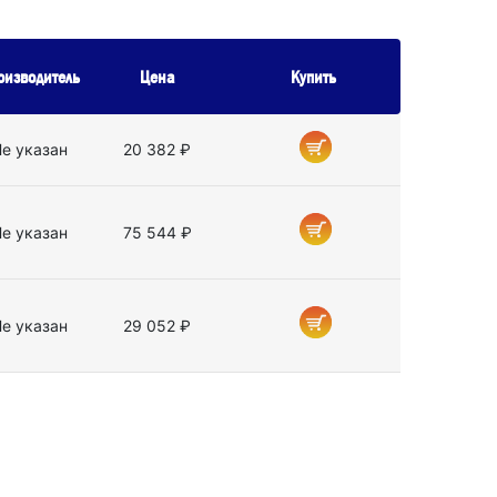
оизводитель
Цена
Купить
е указан
20 382 ₽
е указан
75 544 ₽
е указан
29 052 ₽