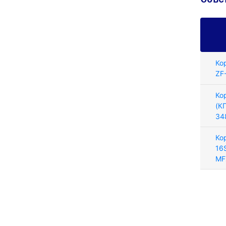
Ко
ZF
Ко
(К
34
Ко
16
MF