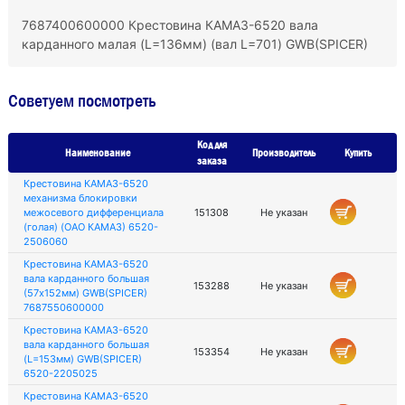
7687400600000 Крестовина КАМАЗ-6520 вала
карданного малая (L=136мм) (вал L=701) GWB(SPICER)
Советуем посмотреть
Код для
Наименование
Производитель
Купить
заказа
Крестовина КАМАЗ-6520
механизма блокировки
межосевого дифференциала
151308
Не указан
(голая) (ОАО КАМАЗ) 6520-
2506060
Крестовина КАМАЗ-6520
вала карданного большая
153288
Не указан
(57х152мм) GWB(SPICER)
7687550600000
Крестовина КАМАЗ-6520
вала карданного большая
153354
Не указан
(L=153мм) GWB(SPICER)
6520-2205025
Крестовина КАМАЗ-6520