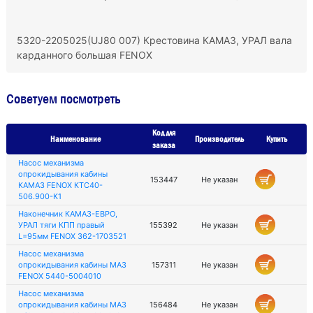
5320-2205025(UJ80 007) Крестовина КАМАЗ, УРАЛ вала
карданного большая FENOX
Советуем посмотреть
Код для
Наименование
Производитель
Купить
заказа
Насос механизма
опрокидывания кабины
153447
Не указан
КАМАЗ FENOX КТС40-
506.900-К1
Наконечник КАМАЗ-ЕВРО,
УРАЛ тяги КПП правый
155392
Не указан
L=95мм FENOX 362-1703521
Насос механизма
опрокидывания кабины МАЗ
157311
Не указан
FENOX 5440-5004010
Насос механизма
опрокидывания кабины МАЗ
156484
Не указан