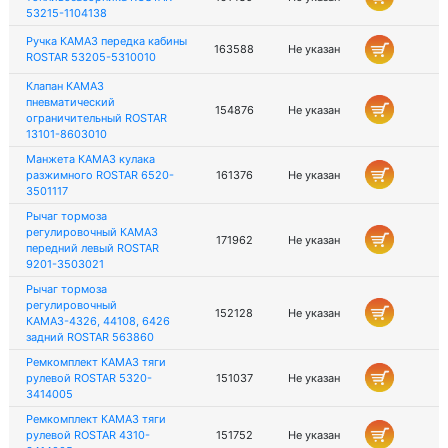
53215-1104138
Ручка КАМАЗ передка кабины
163588
Не указан
ROSTAR 53205-5310010
Клапан КАМАЗ
пневматический
154876
Не указан
ограничительный ROSTAR
13101-8603010
Манжета КАМАЗ кулака
разжимного ROSTAR 6520-
161376
Не указан
3501117
Рычаг тормоза
регулировочный КАМАЗ
171962
Не указан
передний левый ROSTAR
9201-3503021
Рычаг тормоза
регулировочный
152128
Не указан
КАМАЗ-4326, 44108, 6426
задний ROSTAR 563860
Ремкомплект КАМАЗ тяги
рулевой ROSTAR 5320-
151037
Не указан
3414005
Ремкомплект КАМАЗ тяги
рулевой ROSTAR 4310-
151752
Не указан