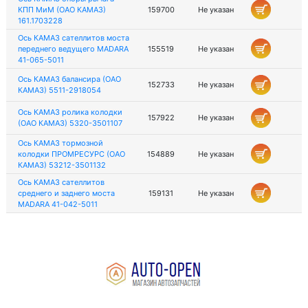
КПП МиМ (ОАО КАМАЗ)
159700
Не указан
161.1703228
Ось КАМАЗ сателлитов моста
переднего ведущего MADARA
155519
Не указан
41-065-5011
Ось КАМАЗ балансира (ОАО
152733
Не указан
КАМАЗ) 5511-2918054
Ось КАМАЗ ролика колодки
157922
Не указан
(ОАО КАМАЗ) 5320-3501107
Ось КАМАЗ тормозной
колодки ПРОМРЕСУРС (ОАО
154889
Не указан
КАМАЗ) 53212-3501132
Ось КАМАЗ сателлитов
среднего и заднего моста
159131
Не указан
MADARA 41-042-5011