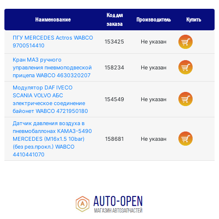
Код для
Наименование
Производитель
Купить
заказа
ПГУ MERCEDES Actros WABCO
153425
Не указан
9700514410
Кран МАЗ ручного
управления пневмоподвеской
158234
Не указан
прицепа WABCO 4630320207
Модулятор DAF IVECO
SCANIA VOLVO АБС
154549
Не указан
электрическое соединение
байонет WABCO 4721950180
Датчик давления воздуха в
пневмобаллонах КАМАЗ-5490
MERCEDES (M16х1.5 10bar)
158681
Не указан
(без рез.прокл.) WABCO
4410441070