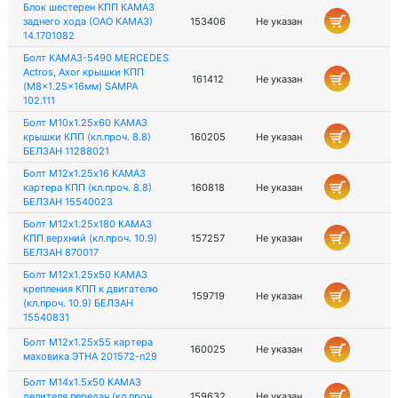
Блок шестерен КПП КАМАЗ
заднего хода (ОАО КАМАЗ)
153406
Не указан
14.1701082
Болт КАМАЗ-5490 MERCEDES
Actros, Axor крышки КПП
161412
Не указан
(M8x1.25x16мм) SAMPA
102.111
Болт М10х1.25х60 КАМАЗ
крышки КПП (кл.проч. 8.8)
160205
Не указан
БЕЛЗАН 11288021
Болт М12х1.25х16 КАМАЗ
картера КПП (кл.проч. 8.8)
160818
Не указан
БЕЛЗАН 15540023
Болт М12х1.25х180 КАМАЗ
КПП верхний (кл.проч. 10.9)
157257
Не указан
БЕЛЗАН 870017
Болт М12х1.25х50 КАМАЗ
крепления КПП к двигателю
159719
Не указан
(кл.проч. 10.9) БЕЛЗАН
15540831
Болт М12х1.25х55 картера
160025
Не указан
маховика ЭТНА 201572-п29
Болт М14х1.5х50 КАМАЗ
делителя передач (кл.проч.
159632
Не указан