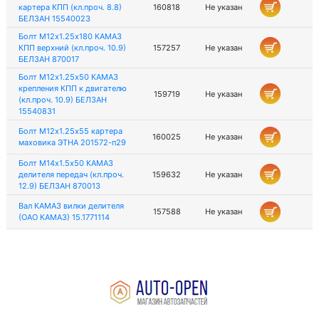
картера КПП (кл.проч. 8.8)
160818
Не указан
БЕЛЗАН 15540023
Болт М12х1.25х180 КАМАЗ
КПП верхний (кл.проч. 10.9)
157257
Не указан
БЕЛЗАН 870017
Болт М12х1.25х50 КАМАЗ
крепления КПП к двигателю
159719
Не указан
(кл.проч. 10.9) БЕЛЗАН
15540831
Болт М12х1.25х55 картера
160025
Не указан
маховика ЭТНА 201572-п29
Болт М14х1.5х50 КАМАЗ
делителя передач (кл.проч.
159632
Не указан
12.9) БЕЛЗАН 870013
Вал КАМАЗ вилки делителя
157588
Не указан
(ОАО КАМАЗ) 15.1771114