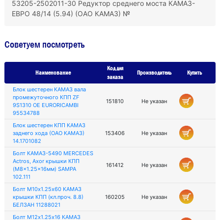
53205-2502011-30 Редуктор среднего моста КАМАЗ-
ЕВРО 48/14 (5.94) (ОАО КАМАЗ) №
Советуем посмотреть
Код для
Наименование
Производитель
Купить
заказа
Блок шестерен КАМАЗ вала
промежуточного КПП ZF
151810
Не указан
9S1310 OE EURORICAMBI
95534788
Блок шестерен КПП КАМАЗ
заднего хода (ОАО КАМАЗ)
153406
Не указан
14.1701082
Болт КАМАЗ-5490 MERCEDES
Actros, Axor крышки КПП
161412
Не указан
(M8x1.25x16мм) SAMPA
102.111
Болт М10х1.25х60 КАМАЗ
крышки КПП (кл.проч. 8.8)
160205
Не указан
БЕЛЗАН 11288021
Болт М12х1.25х16 КАМАЗ