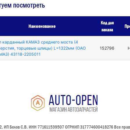
туем посмотреть
Код для
Наименование
Пр
заказа
л карданный КАМАЗ среднего моста (4
верстия, торцевые шлицы) L=1322мм (ОАО
152796
Н
МАЗ) 43118-2205011
, ИП Белов С.В. ИНН 771611539507 ОГРНИП 317774600418276 Все пра