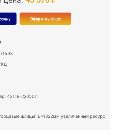
я цена:
рзину
Оформить заказ
5
171593
УКД
ер: 43118-2205011
, торцевые шлицы) L=1322мм увеличенный ресурс