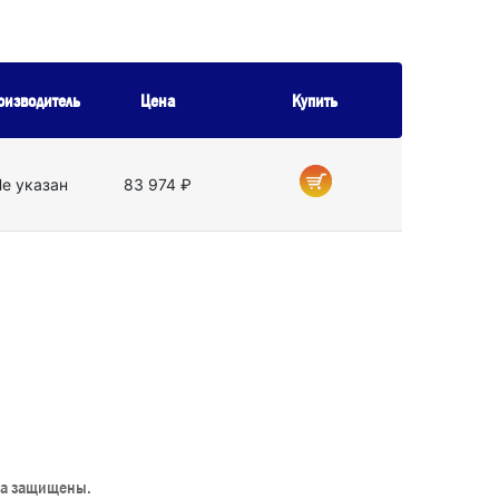
оизводитель
Цена
Купить
е указан
83 974 ₽
ва защищены.