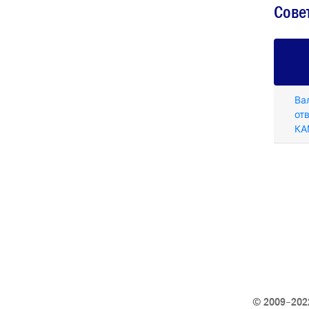
Сове
Ва
от
КА
© 2009–2022