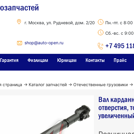
тозапчастей
г. Москва, ул. Рудневой, дом. 2/20
Пн.-пт. с 8:00
Сб.-вс. с 9:0
shop@auto-open.ru
+7 495 11
Гарантия
Физлицам
Юрлицам
Контакты
Прайс
я страница
→
Каталог запчастей
→
Отечественные грузовики
→
Вал карданн
отверстия,
увеличенны