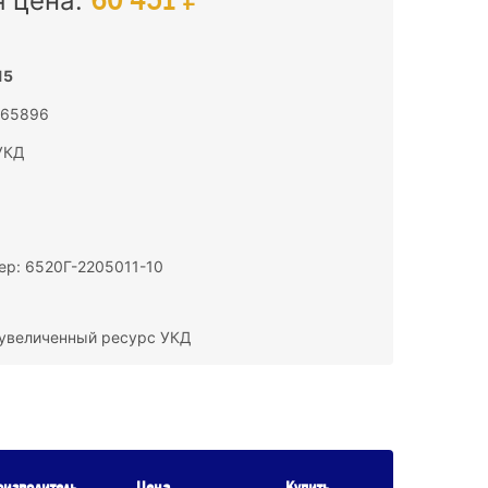
я цена:
15
 165896
УКД
р: 6520Г-2205011-10
 увеличенный ресурс УКД
оизводитель
Цена
Купить