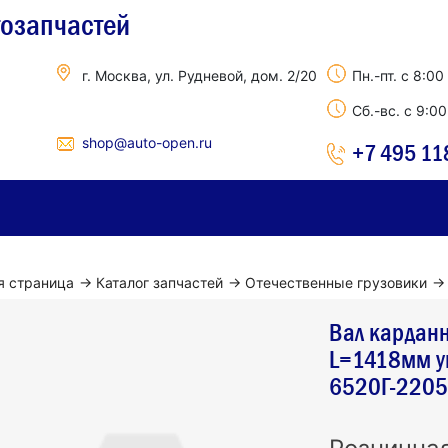
тозапчастей
г. Москва, ул. Рудневой, дом. 2/20
Пн.-пт. с 8:00
Сб.-вс. с 9:0
shop@auto-open.ru
+7 495 11
я страница
→
Каталог запчастей
→
Отечественные грузовики
→
Вал кардан
L=1418мм у
6520Г-2205