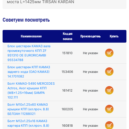
моста L=1425мм TIRSAN KARDAN
Советуем посмотреть
Код для
Наименование
Производитель
Купить
заказа
Блок шестерен КАМАЗ вала
промежуточного КПП ZF
151810
Не указан
9S1310 OE EURORICAMBI
95534788
Блок шестерен КПП КАМАЗ
заднего хода (ОАО КАМАЗ)
153406
Не указан
14.1701082
Болт КАМАЗ-5490 MERCEDES
Actros, Axor крышки КПП
161412
Не указан
(M8x1.25x16мм) SAMPA
102.111
Болт М10х1.25х60 КАМАЗ
крышки КПП (кл.проч. 8.8)
160205
Не указан
БЕЛЗАН 11288021
Болт М12х1.25х16 КАМАЗ
картера КПП (кл.проч. 8.8)
160818
Не указан