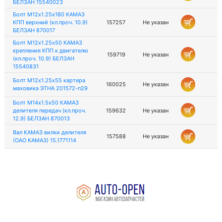
БЕЛЗАН 15540023
Болт М12х1.25х180 КАМАЗ
КПП верхний (кл.проч. 10.9)
157257
Не указан
БЕЛЗАН 870017
Болт М12х1.25х50 КАМАЗ
крепления КПП к двигателю
159719
Не указан
(кл.проч. 10.9) БЕЛЗАН
15540831
Болт М12х1.25х55 картера
160025
Не указан
маховика ЭТНА 201572-п29
Болт М14х1.5х50 КАМАЗ
делителя передач (кл.проч.
159632
Не указан
12.9) БЕЛЗАН 870013
Вал КАМАЗ вилки делителя
157588
Не указан
(ОАО КАМАЗ) 15.1771114