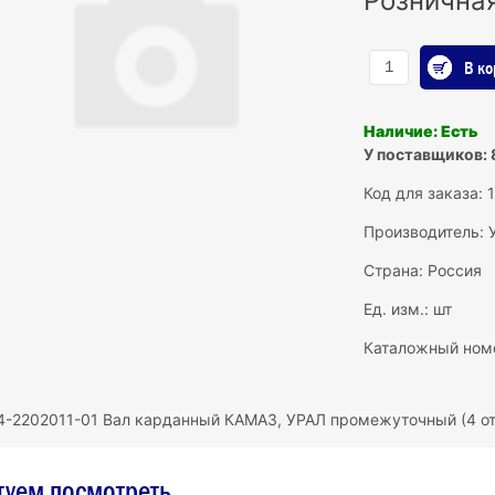
Рознична
В ко
Наличие: Есть
У поставщиков: 
Код для заказа: 
Производитель:
Страна: Россия
Ед. изм.: шт
Каталожный номе
4-2202011-01 Вал карданный КАМАЗ, УРАЛ промежуточный (4 о
туем посмотреть