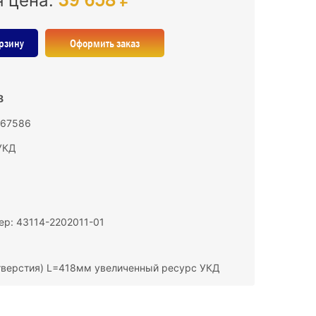
я цена:
рзину
Оформить заказ
8
167586
УКД
р: 43114-2202011-01
тверстия) L=418мм увеличенный ресурс УКД