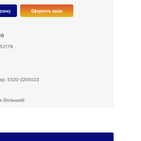
рзину
Оформить заказ
10
152179
ер: 5320-2205023
 (большой)