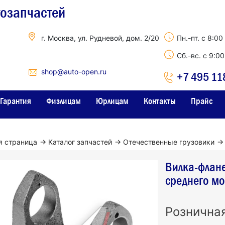
тозапчастей
г. Москва, ул. Рудневой, дом. 2/20
Пн.-пт. с 8:00
Сб.-вс. с 9:0
shop@auto-open.ru
+7 495 11
Гарантия
Физлицам
Юрлицам
Контакты
Прайс
я страница
→
Каталог запчастей
→
Отечественные грузовики
→
Вилка-флан
среднего м
Рознична