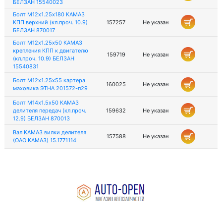
БЕЛЗАН 15540023
Болт М12х1.25х180 КАМАЗ
КПП верхний (кл.проч. 10.9)
157257
Не указан
БЕЛЗАН 870017
Болт М12х1.25х50 КАМАЗ
крепления КПП к двигателю
159719
Не указан
(кл.проч. 10.9) БЕЛЗАН
15540831
Болт М12х1.25х55 картера
160025
Не указан
маховика ЭТНА 201572-п29
Болт М14х1.5х50 КАМАЗ
делителя передач (кл.проч.
159632
Не указан
12.9) БЕЛЗАН 870013
Вал КАМАЗ вилки делителя
157588
Не указан
(ОАО КАМАЗ) 15.1771114