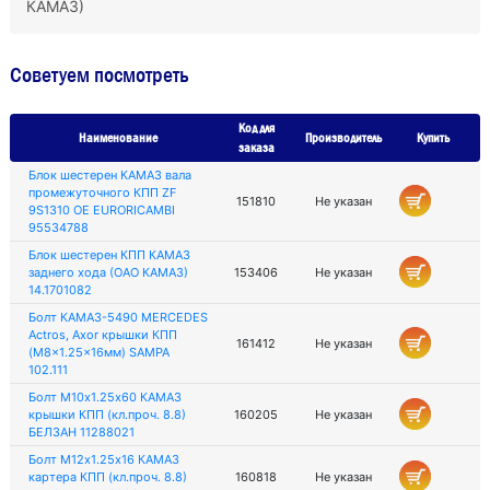
КАМАЗ)
Советуем посмотреть
Код для
Наименование
Производитель
Купить
заказа
Блок шестерен КАМАЗ вала
промежуточного КПП ZF
151810
Не указан
9S1310 OE EURORICAMBI
95534788
Блок шестерен КПП КАМАЗ
заднего хода (ОАО КАМАЗ)
153406
Не указан
14.1701082
Болт КАМАЗ-5490 MERCEDES
Actros, Axor крышки КПП
161412
Не указан
(M8x1.25x16мм) SAMPA
102.111
Болт М10х1.25х60 КАМАЗ
крышки КПП (кл.проч. 8.8)
160205
Не указан
БЕЛЗАН 11288021
Болт М12х1.25х16 КАМАЗ
картера КПП (кл.проч. 8.8)
160818
Не указан