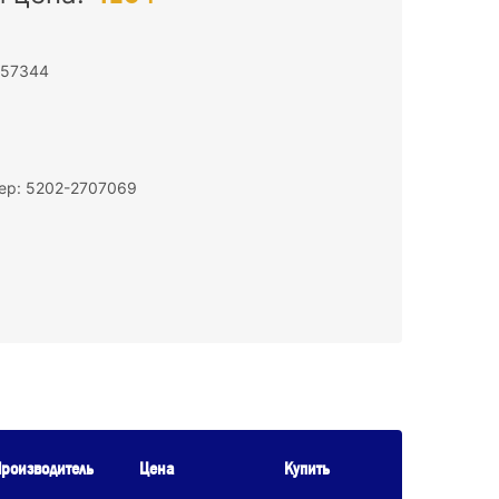
157344
ер: 5202-2707069
роизводитель
Цена
Купить