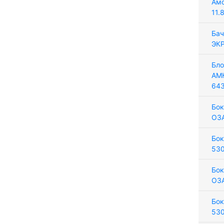
Амо
11.
Бач
ЭКР
Бло
АМ
643
Бок
ОЗА
Бок
53
Бок
ОЗ
Бок
53