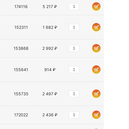
174116
5 217 ₽
152311
1 682 ₽
153868
2 992 ₽
155641
914 ₽
155735
2 497 ₽
172022
2 436 ₽