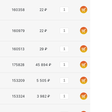
160358
22 ₽
160979
22 ₽
160513
29 ₽
175828
45 894 ₽
153209
5 505 ₽
153324
3 982 ₽