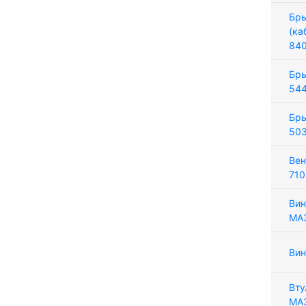
Бры
(ка
84
Бры
544
Бры
503
Вен
710
Вин
МАЗ
Вин
Вту
МА