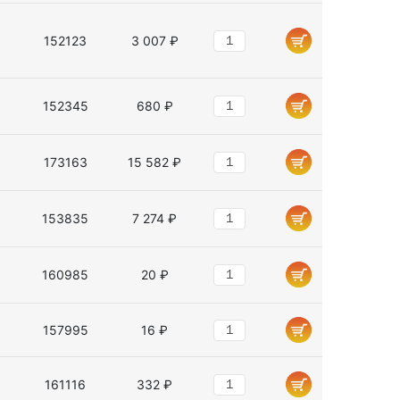
152123
3 007 ₽
152345
680 ₽
173163
15 582 ₽
153835
7 274 ₽
160985
20 ₽
157995
16 ₽
161116
332 ₽