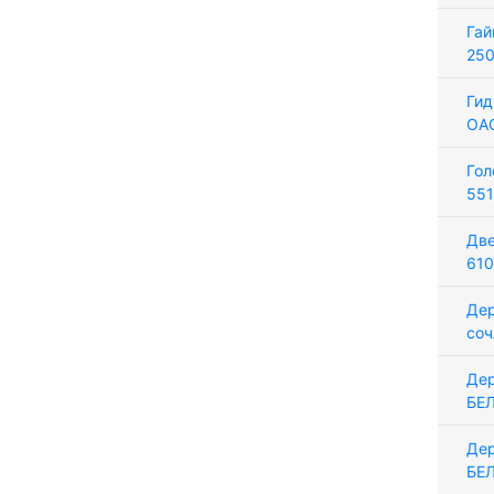
Гай
25
Гид
ОА
Го
55
Две
610
Дер
соч
Дер
БЕЛ
Дер
БЕ