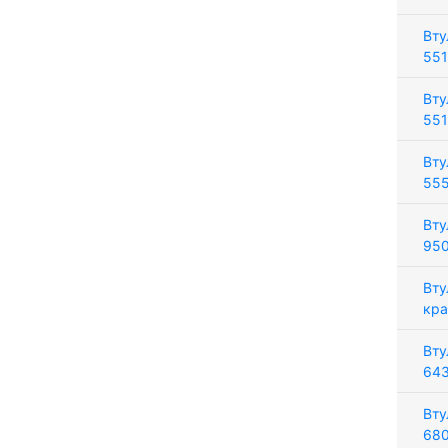
Вту
551
Вту
551
Вту
555
Вту
950
Вту
кра
Вту
64
Вту
680