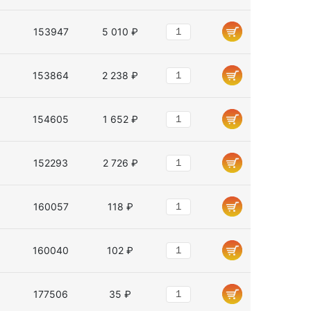
153947
5 010 ₽
153864
2 238 ₽
154605
1 652 ₽
152293
2 726 ₽
160057
118 ₽
160040
102 ₽
177506
35 ₽