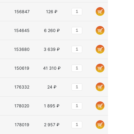
156847
126 ₽
154645
6 260 ₽
153680
3 639 ₽
150619
41 310 ₽
176332
24 ₽
178020
1 895 ₽
178019
2 957 ₽