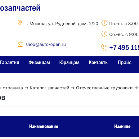
тозапчастей
г. Москва, ул. Рудневой, дом. 2/20
Пн.-пт. с 8:00
Сб.-вс. с 9:0
shop@auto-open.ru
+7 495 11
Гарантия
Физлицам
Юрлицам
Контакты
Прайс
я страница
→
Каталог запчастей
→
Отечественные грузовики
→
ов
Наименование
Наличие