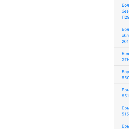
Бол
без
П2
Бол
обл
20
Бол
ЭТН
Бор
85
Бры
851
Бры
515
Бры