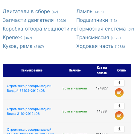
Двигатели в сборе
Лампы
(42)
(496)
Запчасти двигателя
Подшипники
(3039)
(113)
Коробка отбора мощности
Тормозная система
(11)
(671
Крепеж
Трансмиссия
(367)
(1329)
Кузов, рама
Ходовая часть
(2167)
(1286)
Код для
Наименование
Наличие
Купить
заказа
Стремянка рессоры задней
Есть в наличии
124827
Валдай 33104-2912408
Стремянка рессоры задней
Есть в наличии
14888
Волга 3110-2912406
Стремянка рессоры задней