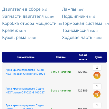
Двигатели в сборе
Лампы
(42)
(496)
Запчасти двигателя
Подшипники
(3039)
(113)
Коробка отбора мощности
Тормозная система
(11)
(671
Крепеж
Трансмиссия
(367)
(1329)
Кузов, рама
Ходовая часть
(2173)
(1286)
Код для
Наименование
Наличие
Купить
заказа
Арка крыла переднего ГАЗон
Есть в наличии
122663
NEXT правая C41R11-8403026
Арка крыла переднего Садко
Есть в наличии
122889
NEXT левая С41С23-8403027
Арка крыла переднего Садко