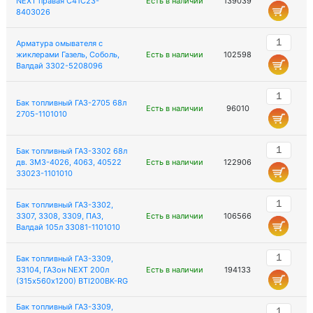
NEXT правая С41С23-
Есть в наличии
139039
8403026
Арматура омывателя с
жиклерами Газель, Соболь,
Есть в наличии
102598
Валдай 3302-5208096
Бак топливный ГАЗ-2705 68л
Есть в наличии
96010
2705-1101010
Бак топливный ГАЗ-3302 68л
дв. ЗМЗ-4026, 4063, 40522
Есть в наличии
122906
33023-1101010
Бак топливный ГАЗ-3302,
3307, 3308, 3309, ПАЗ,
Есть в наличии
106566
Валдай 105л 33081-1101010
Бак топливный ГАЗ-3309,
33104, ГАЗон NEXT 200л
Есть в наличии
194133
(315х560х1200) BTI200BK-RG
Бак топливный ГАЗ-3309,