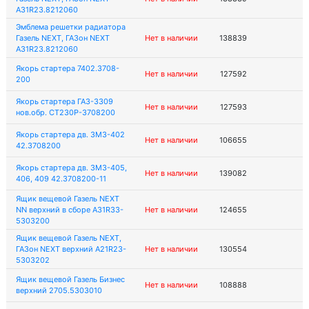
A31R23.8212060
Эмблема решетки радиатора
Газель NEXT, ГАЗон NEXT
Нет в наличии
138839
A31R23.8212060
Якорь стартера 7402.3708-
Нет в наличии
127592
200
Якорь стартера ГАЗ-3309
Нет в наличии
127593
нов.обр. СТ230Р-3708200
Якорь стартера дв. ЗМЗ-402
Нет в наличии
106655
42.3708200
Якорь стартера дв. ЗМЗ-405,
Нет в наличии
139082
406, 409 42.3708200-11
Ящик вещевой Газель NEXT
NN верхний в сборе A31R33-
Нет в наличии
124655
5303200
Ящик вещевой Газель NEXT,
ГАЗон NEXT верхний A21R23-
Нет в наличии
130554
5303202
Ящик вещевой Газель Бизнес
Нет в наличии
108888
верхний 2705.5303010