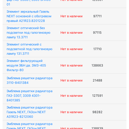
01
Элемент зеркальный Газель
NEXT основной с обогревом
Нет в наличии
97711
правый A21R23.8201228
Элемент оптический без
подсветки под галогеновую
Нет в наличии
97115
лампу 13.3711
Элемент оптический с
подсветкой под галогеновую
Нет в наличии
17710
лампу 131.3711
Элемент фильтрующий
модуля ЭБН дв. ЗМЗ-405
Нет в наличии
138663
Фильтр-80
Эмблема решетки радиатора
Нет в наличии
21488
3110-8401384
Эмблема решетки радиатора
ГАЗ-3307, 3309 4301-
Нет в наличии
127591
8401385
Эмблема решетки радиатора
Газель NEXT, ГАЗон NEXT
Нет в наличии
98282
A31R23-8212060
Эмблема решетки радиатора
Газель NEXT, ГАЗон NEXT
Нет в наличии
138839