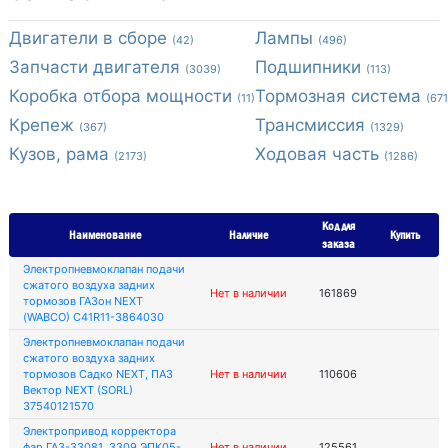
Двигатели в сборе
Лампы
(42)
(496)
Запчасти двигателя
Подшипники
(3039)
(113)
Коробка отбора мощности
Тормозная система
(11)
(671
Крепеж
Трансмиссия
(367)
(1329)
Кузов, рама
Ходовая часть
(2173)
(1286)
Код для
Наименование
Наличие
Купить
заказа
Электропневмоклапан подачи
сжатого воздуха задних
Нет в наличии
161869
тормозов ГАЗон NEXT
(WABCO) C41R11-3864030
Электропневмоклапан подачи
сжатого воздуха задних
тормозов Садко NEXT, ПАЗ
Нет в наличии
110606
Вектор NEXT (SORL)
37540121570
Электропривод корректора
фар ГАЗ-33081, 3309 ЭПК05-
Нет в наличии
125561