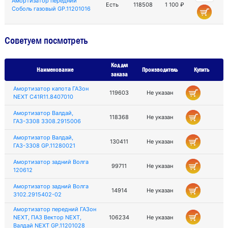
Амортизатор передний
Есть
118508
1 100 ₽
Соболь газовый GP.11201016
Советуем посмотреть
Код для
Наименование
Производитель
Купить
заказа
Амортизатор капота ГАЗон
119603
Не указан
NEXT C41R11.8407010
Амортизатор Валдай,
118368
Не указан
ГАЗ-3308 3308.2915006
Амортизатор Валдай,
130411
Не указан
ГАЗ-3308 GP.11280021
Амортизатор задний Волга
99711
Не указан
120612
Амортизатор задний Волга
14914
Не указан
3102.2915402-02
Амортизатор передний ГАЗон
NEXT, ПАЗ Вектор NEXT,
106234
Не указан
Валдай NEXT GP.11201028