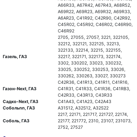
А66R33, А67R42, А67R43, А68R52,
А69R22, А69R23, А69R32, А69R33,
А6АR23, С41R92, С42R90, С42R92,
С45R02, С45R92, С46R02, С46R90,
С46R92
2705, 27055, 27057, 3221, 322105,
32212, 322121, 322125, 32213,
322133, 32214, 32215, 322155,
Газель, ГАЗ
32217, 322171, 322173, 322174,
3302, 330202, 33023, 330232,
33025, 330252, 330253, 33026,
330262, 330263, 33027, 330273
С42R36, C41R13, С41R11, С41R16,
Газон-Next, ГАЗ
С41R31, С41R33, С41R36, С41RВ3,
С42R33, С43R13, С43R33
Садко-Next, ГАЗ
С41А43, С41А23, С42А43
Собольnn, ГАЗ
А31S12, А32S12, А32S22
2217, 22171, 221717, 221727, 22174,
Соболь, ГАЗ
22177, 221772, 2310, 23107, 231073,
2752, 27527