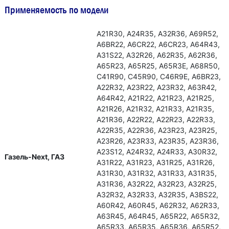
Применяемость по модели
А21R30, А24R35, А32R36, А69R52,
А6ВR22, А6СR22, А6СR23, А64R43,
А31S22, А32R26, А62R35, А62R36,
А65R23, А65R25, А65R3Е, А68R50,
С41R90, С45R90, С46R9Е, А6ВR23,
А22R32, А23R22, А23R32, А63R42,
А64R42, А21R22, А21R23, А21R25,
А21R26, А21R32, А21R33, А21R35,
А21R36, А22R22, А22R23, А22R33,
А22R35, А22R36, А23R23, А23R25,
А23R26, А23R33, А23R35, А23R36,
А23S12, А24R32, А24R33, А30R32,
Газель-Next, ГАЗ
А31R22, А31R23, А31R25, А31R26,
А31R30, А31R32, А31R33, А31R35,
А31R36, А32R22, А32R23, А32R25,
А32R32, А32R33, А32R35, А3ВS22,
А60R42, А60R45, А62R32, А62R33,
А63R45, А64R45, А65R22, А65R32,
А65R33, А65R35, А65R36, А65R52,