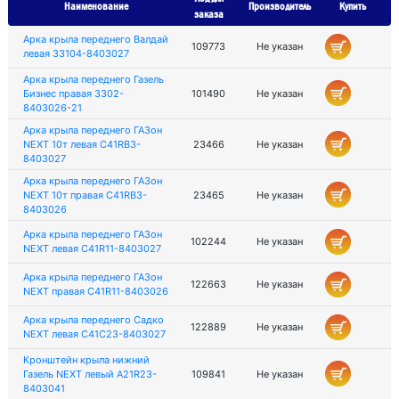
Наименование
Производитель
Купить
заказа
Арка крыла переднего Валдай
109773
Не указан
левая 33104-8403027
Арка крыла переднего Газель
Бизнес правая 3302-
101490
Не указан
8403026-21
Арка крыла переднего ГАЗон
NEXT 10т левая C41RB3-
23466
Не указан
8403027
Арка крыла переднего ГАЗон
NEXT 10т правая C41RB3-
23465
Не указан
8403026
Арка крыла переднего ГАЗон
102244
Не указан
NEXT левая C41R11-8403027
Арка крыла переднего ГАЗон
122663
Не указан
NEXT правая C41R11-8403026
Арка крыла переднего Садко
122889
Не указан
NEXT левая С41С23-8403027
Кронштейн крыла нижний
Газель NEXT левый A21R23-
109841
Не указан
8403041