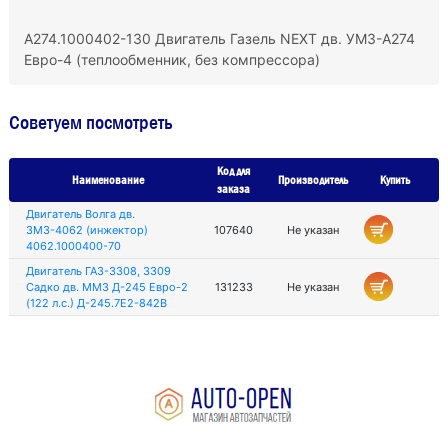
A274.1000402-130 Двигатель Газель NEXT дв. УМЗ-А274
Евро-4 (теплообменник, без компрессора)
Советуем посмотреть
Код для
Наименование
Производитель
Купить
заказа
Двигатель Волга дв.
ЗМЗ-4062 (инжектор)
107640
Не указан
4062.1000400-70
Двигатель ГАЗ-3308, 3309
Садко дв. ММЗ Д-245 Евро-2
131233
Не указан
(122 л.с.) Д-245.7Е2-842В