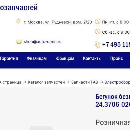
тозапчастей
г. Москва, ул. Рудневой, дом. 2/20
Пн.-пт. с 8:00
Сб.-вс. с 9:0
shop@auto-open.ru
+7 495 11
Гарантия
Физлицам
Юрлицам
Контакты
Прайс
я страница
→
Каталог запчастей
→
Запчасти ГАЗ
→
Электрообо
Бегунок без
24.3706-02
Рознична