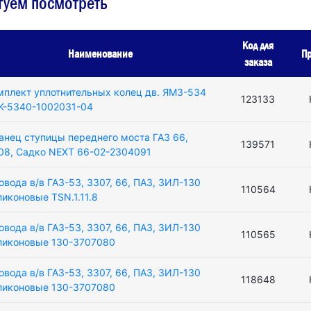
туем посмотреть
Код для
Наименование
Пр
заказа
мплект уплотнительных колец дв. ЯМЗ-534
123133
K-5340-1002031-04
анец ступицы переднего моста ГАЗ 66,
139571
08, Садко NEXT 66-02-2304091
овода в/в ГАЗ-53, 3307, 66, ПАЗ, ЗИЛ-130
110564
ликоновые TSN.1.11.8
овода в/в ГАЗ-53, 3307, 66, ПАЗ, ЗИЛ-130
110565
ликоновые 130-3707080
овода в/в ГАЗ-53, 3307, 66, ПАЗ, ЗИЛ-130
118648
ликоновые 130-3707080