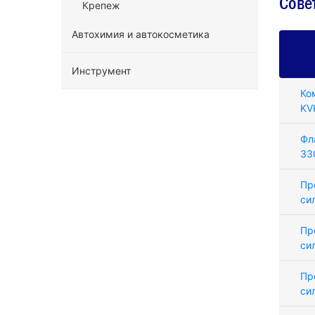
Сове
Крепеж
Автохимия и автокосметика
Инструмент
Ко
KV
Фл
33
Пр
си
Пр
си
Пр
си