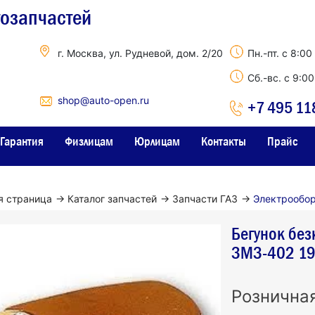
тозапчастей
г. Москва, ул. Рудневой, дом. 2/20
Пн.-пт. с 8:00
Сб.-вс. с 9:0
shop@auto-open.ru
+7 495 11
Гарантия
Физлицам
Юрлицам
Контакты
Прайс
я страница
→
Каталог запчастей
→
Запчасти ГАЗ
→
Электрообо
Бегунок без
ЗМЗ-402 19
Рознична