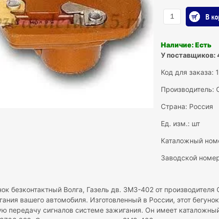
В ко
Наличие: Есть
У поставщиков: 
Код для заказа: 
Производитель:
Страна: Россия
Ед. изм.: шт
Каталожный номе
Заводской номер
нок безконтактный Волга, Газель дв. ЗМЗ-402 от производителя
гания вашего автомобиля. Изготовленный в России, этот бегуно
ую передачу сигналов системе зажигания. Он имеет каталожны