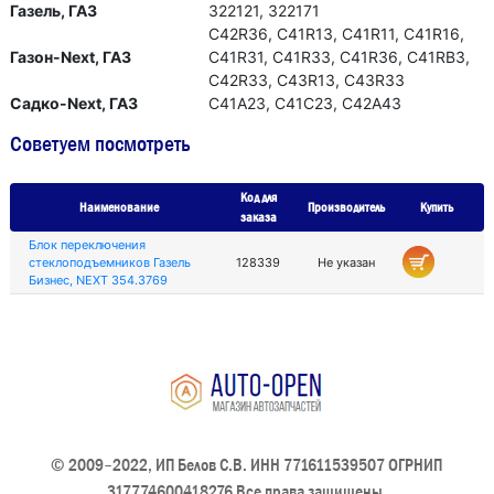
Газель, ГАЗ
322121, 322171
С42R36, C41R13, С41R11, С41R16,
Газон-Next, ГАЗ
С41R31, С41R33, С41R36, С41RВ3,
С42R33, С43R13, С43R33
Садко-Next, ГАЗ
С41А23, С41С23, С42А43
Советуем посмотреть
Код для
Наименование
Производитель
Купить
заказа
Блок переключения
стеклоподъемников Газель
128339
Не указан
Бизнес, NEXT 354.3769
© 2009–2022, ИП Белов С.В. ИНН 771611539507 ОГРНИП
317774600418276 Все права защищены.