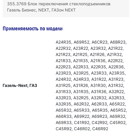
355.3769 Блок переключения стеклоподъемников
Газель Бизнес, NEXT, ГАЗон NEXT
Применяемость по модели
А24R35, А69R52, А6СR23, А6ВR23,
А22R32, А23R22, А23R32, А21R22,
А21R23, А21R25, А21R26, А21R32,
А21R33, А21R35, А21R36, А22R22,
А22R23, А22R33, А22R35, А22R36,
А23R23, А23R25, А23R33, А23R35,
А24R32, А24R33, А31R22, А31R23,
Газель-Next, ГАЗ
А31R25, А31R26, А31R30, А31R32,
А31R33, А31R35, А31R36, А32R22,
А32R23, А32R25, А32R32, А32R33,
А32R35, А62R32, А62R33, А65R22,
А65R32, А65R33, А65R35, А65R52,
А66R33, А69R22, А69R23, А69R32,
А69R33, С41R92, С42R92, С45R02,
С45R92, С46R02, С46R92