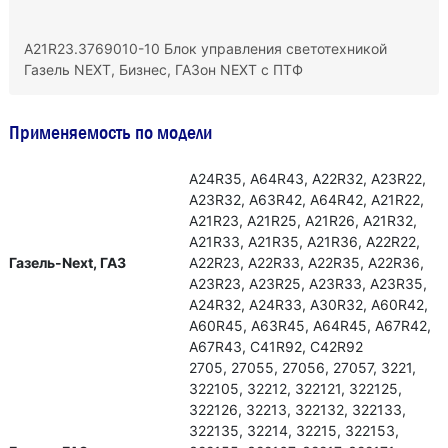
А21R23.3769010-10 Блок управления светотехникой
Газель NEXT, Бизнес, ГАЗон NEXT с ПТФ
Применяемость по модели
А24R35, А64R43, А22R32, А23R22,
А23R32, А63R42, А64R42, А21R22,
А21R23, А21R25, А21R26, А21R32,
А21R33, А21R35, А21R36, А22R22,
Газель-Next, ГАЗ
А22R23, А22R33, А22R35, А22R36,
А23R23, А23R25, А23R33, А23R35,
А24R32, А24R33, А30R32, А60R42,
А60R45, А63R45, А64R45, А67R42,
А67R43, С41R92, С42R92
2705, 27055, 27056, 27057, 3221,
322105, 32212, 322121, 322125,
322126, 32213, 322132, 322133,
322135, 32214, 32215, 322153,