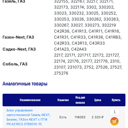
Газель, ГАЗ
322155, 322167, 32217, 322171,
322173, 322174, 3302, 330202,
33023, 330232, 33025, 330252,
330253, 33026, 330262, 330263,
330267, 33027, 330273, Э32219
С42R36, C41R13, С41R11, С41R16,
Газон-Next, ГАЗ
С41R31, С41R33, С41R36, С41RВ3,
С42R33, С43R13, С43R33
Садко-Next, ГАЗ
С41А23, С42А43
2217, 22171, 221717, 22172, 221727,
22174, 22176, 22177, 221776, 2310,
Соболь, ГАЗ
23107, 231073, 2752, 27526, 27527,
275276
Аналогичные товары
Код для
Наименование
Наличие
Цена
Купить
заказа
Блок управления
светотехникой Газель NEXT,
Есть
118093
2 320 ₽
Бизнес, ГАЗон NEXT с ПТФ
PR.А21R23.3769010-10