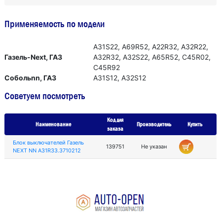
Применяемость по модели
А31S22, А69R52, А22R32, А32R22,
Газель-Next, ГАЗ
А32R32, А32S22, А65R52, С45R02,
С45R92
Собольnn, ГАЗ
А31S12, А32S12
Советуем посмотреть
Код для
Наименование
Производитель
Купить
заказа
Блок выключателей Газель
139751
Не указан
NEXT NN А31R33.3710212