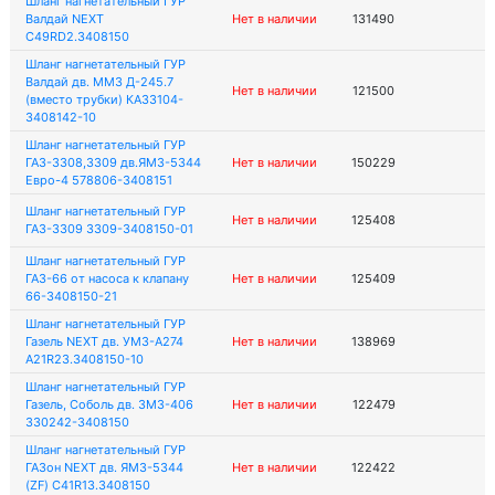
Шланг нагнетательный ГУР
Валдай NEXT
Нет в наличии
131490
С49RD2.3408150
Шланг нагнетательный ГУР
Валдай дв. ММЗ Д-245.7
Нет в наличии
121500
(вместо трубки) КА33104-
3408142-10
Шланг нагнетательный ГУР
ГАЗ-3308,3309 дв.ЯМЗ-5344
Нет в наличии
150229
Евро-4 578806-3408151
Шланг нагнетательный ГУР
Нет в наличии
125408
ГАЗ-3309 3309-3408150-01
Шланг нагнетательный ГУР
ГАЗ-66 от насоса к клапану
Нет в наличии
125409
66-3408150-21
Шланг нагнетательный ГУР
Газель NEXT дв. УМЗ-А274
Нет в наличии
138969
A21R23.3408150-10
Шланг нагнетательный ГУР
Газель, Соболь дв. ЗМЗ-406
Нет в наличии
122479
330242-3408150
Шланг нагнетательный ГУР
ГАЗон NEXT дв. ЯМЗ-5344
Нет в наличии
122422
(ZF) C41R13.3408150