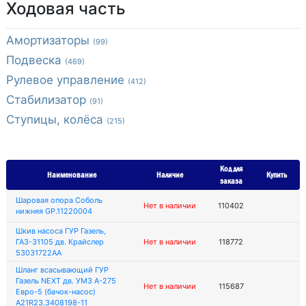
Ходовая часть
Амортизаторы
(99)
Подвеска
(469)
Рулевое управление
(412)
Стабилизатор
(91)
Ступицы, колёса
(215)
Код для
Наименование
Наличие
Купить
заказа
Шаровая опора Соболь
Нет в наличии
110402
нижняя GP.11220004
Шкив насоса ГУР Газель,
ГАЗ-31105 дв. Крайслер
Нет в наличии
118772
53031722AA
Шланг всасывающий ГУР
Газель NEXT дв. УМЗ А-275
Нет в наличии
115687
Евро-5 (бачок-насос)
А21R23.3408198-11