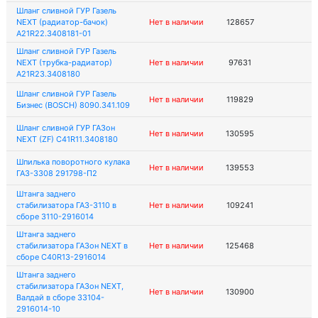
Шланг сливной ГУР Газель
NEXT (радиатор-бачок)
Нет в наличии
128657
А21R22.3408181-01
Шланг сливной ГУР Газель
NEXT (трубка-радиатор)
Нет в наличии
97631
A21R23.3408180
Шланг сливной ГУР Газель
Нет в наличии
119829
Бизнес (BOSCH) 8090.341.109
Шланг сливной ГУР ГАЗон
Нет в наличии
130595
NEXT (ZF) C41R11.3408180
Шпилька поворотного кулака
Нет в наличии
139553
ГАЗ-3308 291798-П2
Штанга заднего
стабилизатора ГАЗ-3110 в
Нет в наличии
109241
сборе 3110-2916014
Штанга заднего
стабилизатора ГАЗон NEXT в
Нет в наличии
125468
сборе C40R13-2916014
Штанга заднего
стабилизатора ГАЗон NEXT,
Нет в наличии
130900
Валдай в сборе 33104-
2916014-10