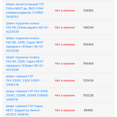
Шланг нагнетательный ГУР
ГАЗон NEXT дв. ЯМЗ-5344
Нет в наличии
129392
(пневмоподвеска) C41RB3-
3408150
Шланг подкачки колеса
ГАЗ-66 250мм заднего 66-02-
Нет в наличии
148244
4224039
Шланг подкачки колеса
ГАЗ-66, 3308, Садко NEXT
Нет в наличии
194409
переднего (410мм ) 66-02-
4224038
Шланг подкачки колеса
ГАЗ-66, 3308, Садко NEXT
Нет в наличии
194409
переднего (410мм ) 66-02-
4224038
Шланг сливной ГУР
ГАЗ-33081, 3309 33081-
Нет в наличии
125434
3408238
Шланг сливной ГУР ГАЗ-3309,
33081, 33096, 33098 578806-
Нет в наличии
150228
3408178
Шланг сливной ГУР Газель
NEXT (радиатор-бачок)
Нет в наличии
99490
A21R22.3408181