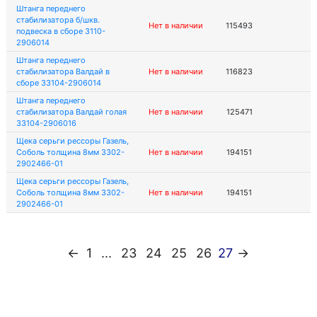
Штанга переднего
стабилизатора б/шкв.
Нет в наличии
115493
подвеска в сборе 3110-
2906014
Штанга переднего
стабилизатора Валдай в
Нет в наличии
116823
сборе 33104-2906014
Штанга переднего
стабилизатора Валдай голая
Нет в наличии
125471
33104-2906016
Щека серьги рессоры Газель,
Соболь толщина 8мм 3302-
Нет в наличии
194151
2902466-01
Щека серьги рессоры Газель,
Соболь толщина 8мм 3302-
Нет в наличии
194151
2902466-01
←
1
...
23
24
25
26
27
→