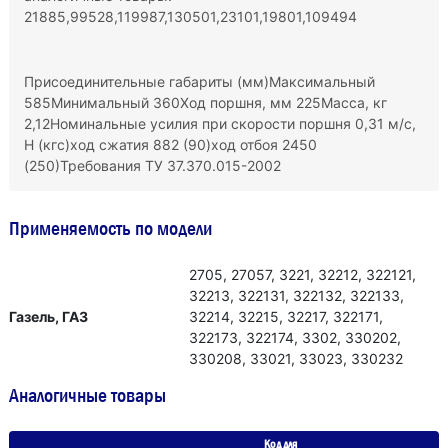
21885,99528,119987,130501,23101,19801,109494
Присоединительные габариты (мм)Максимальный
585Минимальный 360Ход поршня, мм 225Масса, кг
2,12Номинальные усилия при скорости поршня 0,31 м/с,
Н (кгс)ход сжатия 882 (90)ход отбоя 2450
(250)Требования ТУ 37.370.015-2002
Применяемость по модели
2705, 27057, 3221, 32212, 322121,
32213, 322131, 322132, 322133,
Газель, ГАЗ
32214, 32215, 32217, 322171,
322173, 322174, 3302, 330202,
330208, 33021, 33023, 330232
Аналогичные товары
Код для