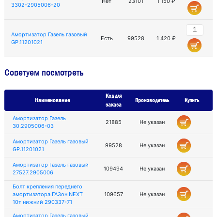
Нет
23101
1 150 ₽
3302-2905006-20
Амортизатор Газель газовый
Есть
99528
1 420 ₽
GP.11201021
Советуем посмотреть
Код для
Наименование
Производитель
Купить
заказа
Амортизатор Газель
21885
Не указан
30.2905006-03
Амортизатор Газель газовый
99528
Не указан
GP.11201021
Амортизатор Газель газовый
109494
Не указан
27527.2905006
Болт крепления переднего
амортизатора ГАЗон NEXT
109657
Не указан
10т нижний 290337-71
Амортизатор Газель газовый