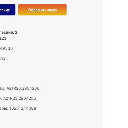
рзину
Оформить заказ
газине: 2
223
 149536
ГАЗ
ер: A21R23.2904206
: A21R23.2904206
ары: 102612,14088