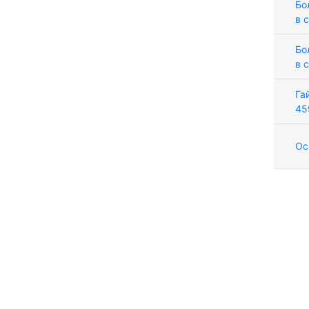
Бо
в 
Бо
в 
Га
45
Ос