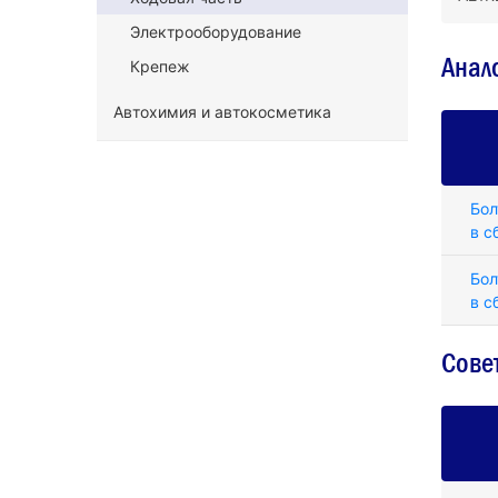
Электрооборудование
Анал
Крепеж
Автохимия и автокосметика
Бол
в с
Бол
в с
Сове