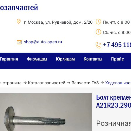
тозапчастей
г. Москва, ул. Рудневой, дом. 2/20
Пн.-пт. с 8:00
Сб.-вс. с 9:0
shop@auto-open.ru
+7 495 11
Гарантия
Физлицам
Юрлицам
Контакты
Прайс
я страница
→
Каталог запчастей
→
Запчасти ГАЗ
→
Ходовая час
Болт крепле
A21R23.29
Рознична