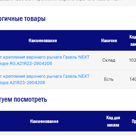
огичные товары
Код
Наименование
Наличие
за
т крепления верхнего рычага Газель NEXT
Склад
10
боре RG.A21R23-2904206
т крепления верхнего рычага Газель NEXT
Есть
14
боре A21R23-2904206
туем посмотреть
Код для
Наименование
Пр
заказа