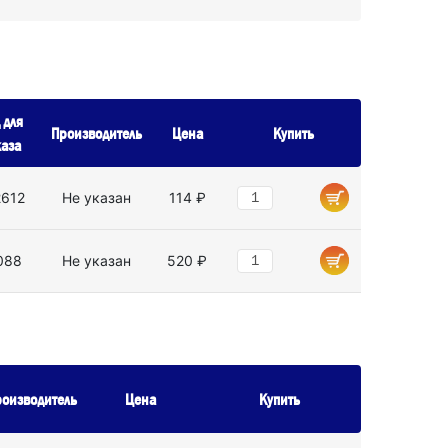
 для
Производитель
Цена
Купить
каза
2612
Не указан
114 ₽
088
Не указан
520 ₽
оизводитель
Цена
Купить