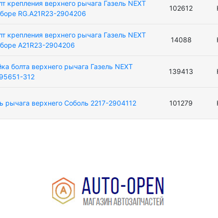
лт крепления верхнего рычага Газель NEXT
102612
сборе RG.A21R23-2904206
лт крепления верхнего рычага Газель NEXT
14088
сборе A21R23-2904206
йка болта верхнего рычага Газель NEXT
139413
95651-312
ь рычага верхнего Соболь 2217-2904112
101279