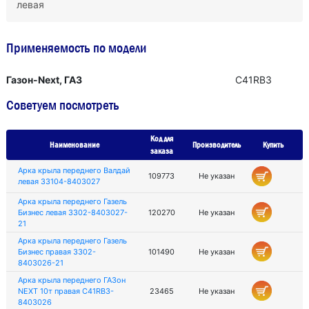
левая
Применяемость по модели
Газон-Next, ГАЗ
С41RВ3
Советуем посмотреть
Код для
Наименование
Производитель
Купить
заказа
Арка крыла переднего Валдай
109773
Не указан
левая 33104-8403027
Арка крыла переднего Газель
Бизнес левая 3302-8403027-
120270
Не указан
21
Арка крыла переднего Газель
Бизнес правая 3302-
101490
Не указан
8403026-21
Арка крыла переднего ГАЗон
NEXT 10т правая C41RB3-
23465
Не указан
8403026