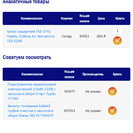
Аналогичные товары
Код для
Наименование
Наличие
Цена
Купить
заказа
Бачок омывателя ГАЗ-3110,
Газель, Соболь 5л. без насоса
Склад
97452
360 ₽
125.5208
Советуем посмотреть
Код для
Наименование
Производитель
Купить
заказа
Подогреватель предпусковой
электрический 3.0кВт 220В с
161977
Не указан
насосом в сборе Старт-Турбо
11.1746
Фильтр топливный КАМАЗ
грубой очистки с насосом в
167053
Не указан
сборе Ливны 740.13-1105010