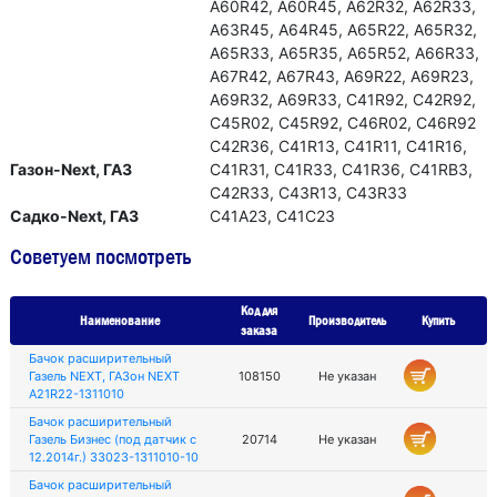
А60R42, А60R45, А62R32, А62R33,
А63R45, А64R45, А65R22, А65R32,
А65R33, А65R35, А65R52, А66R33,
А67R42, А67R43, А69R22, А69R23,
А69R32, А69R33, С41R92, С42R92,
С45R02, С45R92, С46R02, С46R92
С42R36, C41R13, С41R11, С41R16,
Газон-Next, ГАЗ
С41R31, С41R33, С41R36, С41RВ3,
С42R33, С43R13, С43R33
Садко-Next, ГАЗ
С41А23, С41С23
Советуем посмотреть
Код для
Наименование
Производитель
Купить
заказа
Бачок расширительный
Газель NEXT, ГАЗон NEXT
108150
Не указан
A21R22-1311010
Бачок расширительный
Газель Бизнес (под датчик с
20714
Не указан
12.2014г.) 33023-1311010-10
Бачок расширительный