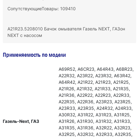
СопутствующиеТовары: 109410
A21R23.5208010 Бачок омывателя Газель NEXT, ГАЗон
NEXT с насосом
Применяемость по модели
А69R52, А6СR23, А64R43, А6ВR23,
А22R32, А23R22, А23R32, А63R42,
А64R42, А21R22, А21R23, А21R25,
А21R26, А21R32, А21R33, А21R35,
А21R36, А22R22, А22R23, А22R33,
А22R35, А22R36, А23R23, А23R25,
А23R33, А23R35, А24R32, А24R33,
А30R32, А31R22, А31R23, А31R25,
Газель-Next, ГАЗ
А31R26, А31R30, А31R32, А31R33,
А31R35, А31R36, А32R22, А32R23,
А32R25, А32R32, А32R33, А32R35,