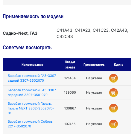
Применяемость по модели
С41А43, С41А23, С41С23, С42А43,
Садко-Next, ГАЗ
С42С43
Советуем посмотреть
Код для
Наименование
Производитель
Купить
заказа
Барабан тормозной ГАЗ-3307
121484
Не указан
задний 3307-3502070
Барабан тормозной ГАЗ-3307
139060
Не указан
передний 3307-3501070
Барабан тормозной Газель,
Газель NEXT 3302-3502070-
130867
Не указан
01
Барабан тормозной Соболь
107455
Не указан
2217-3502070