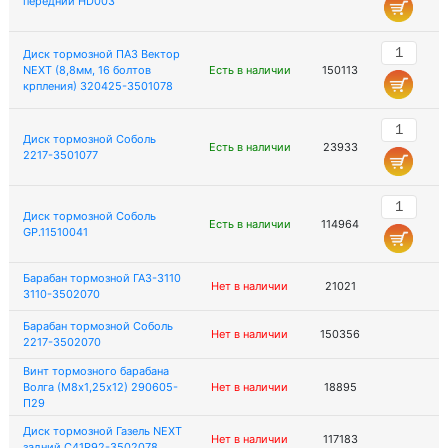
передний HD003
Диск тормозной ПАЗ Вектор
NEXT (8,8мм, 16 болтов
Есть в наличии
150113
крпления) 320425-3501078
Диск тормозной Соболь
Есть в наличии
23933
2217-3501077
Диск тормозной Соболь
Есть в наличии
114964
GP.11510041
Барабан тормозной ГАЗ-3110
Нет в наличии
21021
3110-3502070
Барабан тормозной Соболь
Нет в наличии
150356
2217-3502070
Винт тормозного барабана
Волга (М8х1,25х12) 290605-
Нет в наличии
18895
П29
Диск тормозной Газель NEXT
Нет в наличии
117183
задний C41R92-3502078