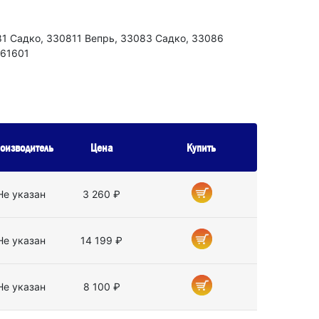
81 Садко, 330811 Вепрь, 33083 Садко, 33086
461601
оизводитель
Цена
Купить
Не указан
3 260 ₽
Не указан
14 199 ₽
Не указан
8 100 ₽