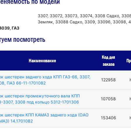
еняемость по модели
3307, 33072, 33073, 33074, 3308 Садко, 330
Земляк, 33088 Садко, 3309, 33096, 33098, 
4039, ГАЗ
туем посмотреть
Код для
Наименование
Пр
заказа
ок шестерен заднего хода КПП ГАЗ-66, 3307,
122958
08, ПАЗ 66-11-1701082
ок шестерен промежуточного вала КПП
107058
З-3307, 3308 под кольцо 5312-1701306
ок шестерен КПП КАМАЗ заднего хода (ОАО
153406
МАЗ) 14.1701082