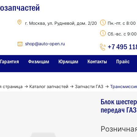
тозапчастей
г. Москва, ул. Рудневой, дом. 2/20
Пн.-пт. с 8:00
Сб.-вс. с 9:0
shop@auto-open.ru
+7 495 11
Гарантия
Физлицам
Юрлицам
Контакты
Прайс
я страница
→
Каталог запчастей
→
Запчасти ГАЗ
→
Трансмисси
Блок шестер
передач ГА
Рознична