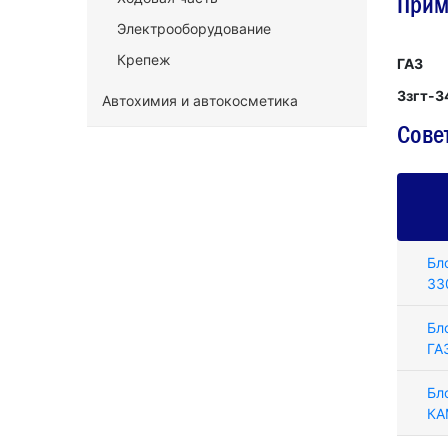
Прим
Электрооборудование
Крепеж
ГАЗ
Ззгт-3
Автохимия и автокосметика
Сове
Бл
33
Бл
ГА
Бл
КА