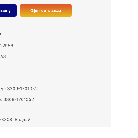
рзину
Оформить заказ
2
122956
ГАЗ
ер: 3309-1701052
: 3309-1701052
-3308, Валдай