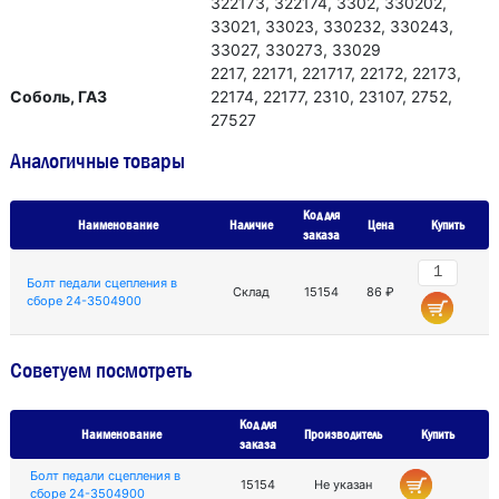
322173, 322174, 3302, 330202,
33021, 33023, 330232, 330243,
33027, 330273, 33029
2217, 22171, 221717, 22172, 22173,
Соболь, ГАЗ
22174, 22177, 2310, 23107, 2752,
27527
Аналогичные товары
Код для
Наименование
Наличие
Цена
Купить
заказа
Болт педали сцепления в
Склад
15154
86 ₽
сборе 24-3504900
Советуем посмотреть
Код для
Наименование
Производитель
Купить
заказа
Болт педали сцепления в
15154
Не указан
сборе 24-3504900