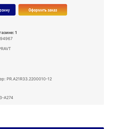
рзину
Оформить заказ
азине: 1
194967
PRAVT
р: PR.А21R33.2200010-12
З-А274