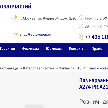
тозапчастей
г. Москва, ул. Рудневой, дом. 2/20
Пн.-пт. с 8:00
Сб.-вс. с 9:0
shop@auto-open.ru
+7 495 11
Гарантия
Физлицам
Юрлицам
Контакты
Прайс
я страница
→
Каталог запчастей
→
Запчасти ГАЗ
→
Трансмисси
Вал карданн
А274 PR.А2
Рознична