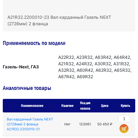
A21R32.2200010-23 Вал карданный Газель NEXT
(2728мм) 2 фланца
Применяемость по модели
А22R32, А23R32, А63R42, А64R42,
А21R32, А24R32, А30R32, А31R32,
Газель-Next, ГАЗ
А32R32, А60R42, А62R32, А65R32,
А67R42, А69R32
Аналогичные товары
Код для
Наименование
Наличие
Цена
Купить
заказа
Вал карданный Газель NEXT
(2728мм) 2 фланца
Нет
123061
50 450 ₽
A21R32.2200010-21