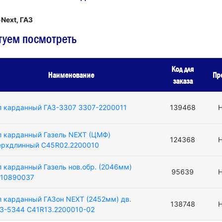
-Next, ГАЗ
туем посмотреть
Код для
Наименование
Пр
заказа
л карданный ГАЗ-3307 3307-2200011
139468
Н
л карданный Газель NEXT (ЦМФ)
124368
Н
ерхдлинный C45R02.2200010
л карданный Газель нов.обр. (2046мм)
95639
Н
.10890037
л карданный ГАЗон NEXT (2452мм) дв.
138748
Н
З-5344 C41R13.2200010-02