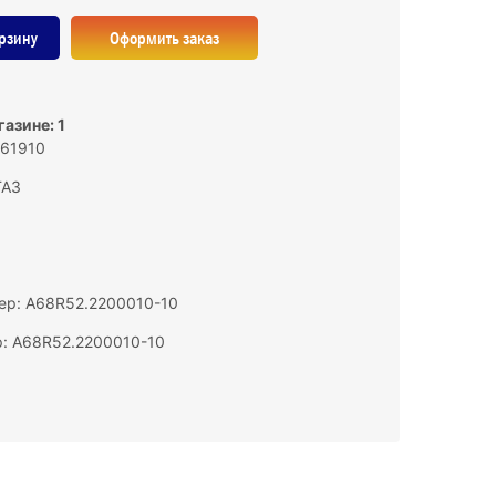
рзину
Оформить заказ
азине: 1
161910
ГАЗ
ер: A68R52.2200010-10
: A68R52.2200010-10