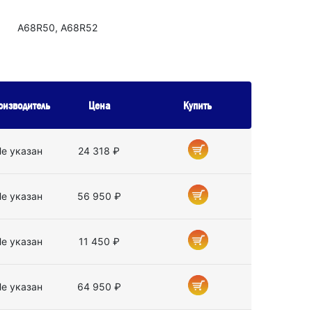
А68R50, А68R52
оизводитель
Цена
Купить
е указан
24 318 ₽
е указан
56 950 ₽
е указан
11 450 ₽
е указан
64 950 ₽