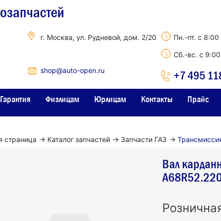
тозапчастей
г. Москва, ул. Рудневой, дом. 2/20
Пн.-пт. с 8:00
Сб.-вс. с 9:0
shop@auto-open.ru
+7 495 11
Гарантия
Физлицам
Юрлицам
Контакты
Прайс
я страница
→
Каталог запчастей
→
Запчасти ГАЗ
→
Трансмисси
Вал карданн
A68R52.22
Рознична