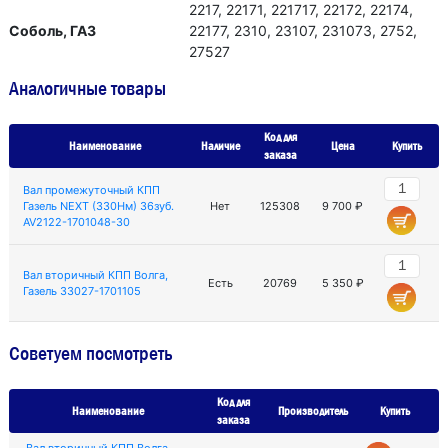
2217, 22171, 221717, 22172, 22174,
Соболь, ГАЗ
22177, 2310, 23107, 231073, 2752,
27527
Аналогичные товары
Код для
Наименование
Наличие
Цена
Купить
заказа
Вал промежуточный КПП
Газель NEXT (330Нм) 36зуб.
Нет
125308
9 700 ₽
AV2122-1701048-30
Вал вторичный КПП Волга,
Есть
20769
5 350 ₽
Газель 33027-1701105
Советуем посмотреть
Код для
Наименование
Производитель
Купить
заказа