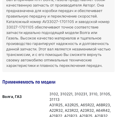
качественную запчасть от производителя Авторг. Она
предназначена для коробки передач и обеспечивает
правильную передачу и переключение скоростей.
Каталожный номер AV33027-1701105 и заводской номер
33027-1701105 обеспечивают точное соответствие
запчасти идеально подходящей модели Волга или
Газель. Высокое качество материалов и тщательное
производство гарантируют надежность и долговечность
данной запчасти. Этот вал является незаменимой частью
трансмиссии, и с его помощью Вы сможете вернуть
своему автомобилю оптимальные технические
характеристики и плавность переключения передач.
Применяемость по модели
3102, 310221, 310231, 3110, 31105,
Волга, ГАЗ
31113
А31R25, А32R25, А65R22, А6ВR23,
А22R32, А23R22, А23R32, А64R42,
А21R22, А21R23, А21R25, А21R32,