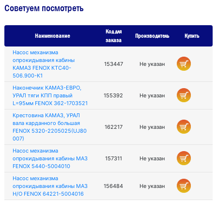
Советуем посмотреть
Код для
Наименование
Производитель
Купить
заказа
Насос механизма
опрокидывания кабины
153447
Не указан
КАМАЗ FENOX КТС40-
506.900-К1
Наконечник КАМАЗ-ЕВРО,
УРАЛ тяги КПП правый
155392
Не указан
L=95мм FENOX 362-1703521
Крестовина КАМАЗ, УРАЛ
вала карданного большая
162217
Не указан
FENOX 5320-2205025(UJ80
007)
Насос механизма
опрокидывания кабины МАЗ
157311
Не указан
FENOX 5440-5004010
Насос механизма
опрокидывания кабины МАЗ
156484
Не указан
Н/О FENOX 64221-5004016