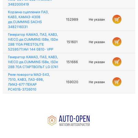
3482000419
Корзина сцепления ПАЗ,
КАВЗ, КАМАЗ-4308
152989
Не указан
дв.CUMMINS SACHS
3482116031
Генератор КАМАЗ, ПАЗ, КАВЗ,
IVECO дв.CUMMINS ISBe, ISDe
151601
Не указан
28В 110А PRESTOLITE
5259577/AVi 144 0810- VPP
Генератор КАМАЗ, ПАЗ, КАВЗ,
IVECO дв.CUMMINS ISBe, ISDe
151666
Не указан
28В 70А СТАРТВОЛЬТ LG 0741
Реле поворота МАЗ-543,
7510, КАВЗ, ЛАЗ-698,
159020
Не указан
ЛИАЗ-677 ПЕКАР
РС401Б-3726010